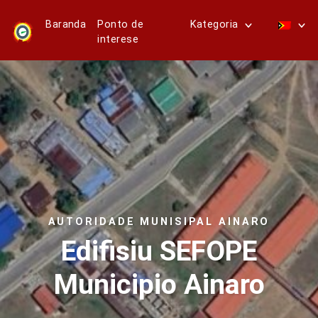
Baranda
Ponto de
Kategoria
interese
AUTORIDADE MUNISIPAL AINARO
Edifisiu SEFOPE
Municipio Ainaro