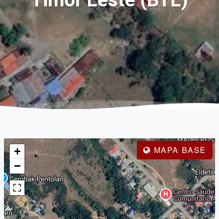
Timor Leste (BTL)
MAPA BASE
+
−