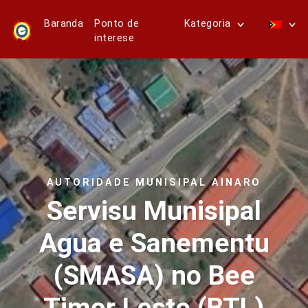
Baranda
Ponto de
Kategoria
interese
AUTORIDADE MUNISIPAL AINARO
Servisu Munisipal
Agua e Sanementu
(SMASA) no Bee