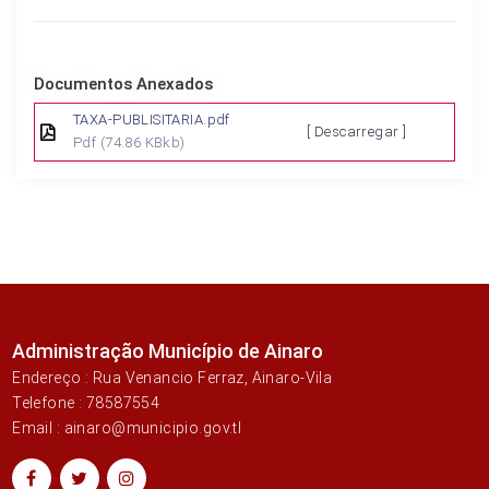
Documentos Anexados
TAXA-PUBLISITARIA.pdf
[ Descarregar ]
Pdf
(74.86 KBkb)
Administração Município de Ainaro
Endereço : Rua Venancio Ferraz, Ainaro-Vila
Telefone : 78587554
Email : ainaro@municipio.gov.tl