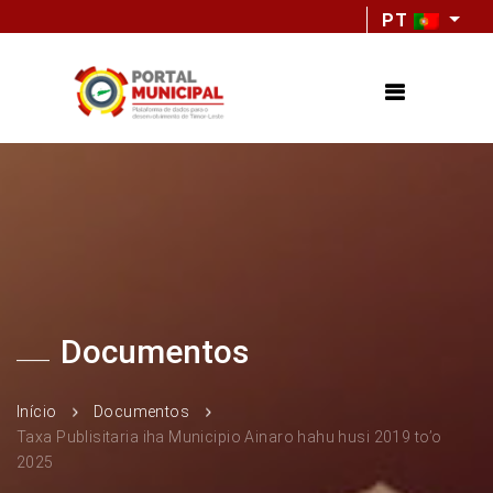
PT
Documentos
Início
Documentos
Taxa Publisitaria iha Municipio Ainaro hahu husi 2019 to’o
2025