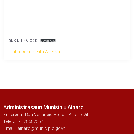
SERIE_I_NO_2 (1)
Download
Laiha Dokumentu Aneksu
Administrasaun Munisípiu Ainaro
Enderesu : Rua Venancio Ferraz, Ainaro-Vila
Telefone : 78587554
Email : ainaro@municipio.gov.tl