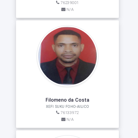
76239001
N/A
Filomeno da Costa
XEFI SUKU FOHO-AILICO
76133972
N/A