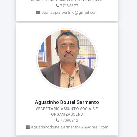
77135877
dearaujoalbertino@gmail.com
Agustinho Doutel Sarmento
SECRETARIO ASSUNTO SOCIAIS E
ORGANIZASOENS
77090912
agustinhodoutelsarmento457@gmail.com