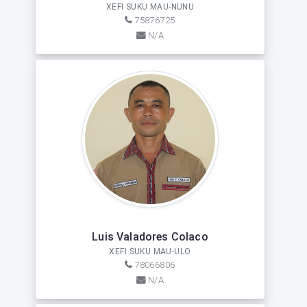
XEFI SUKU MAU-NUNU
75876725
N/A
Luis Valadores Colaco
XEFI SUKU MAU-ULO
78066806
N/A