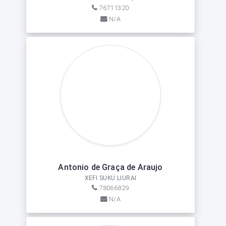
76711320
N/A
Antonio de Graça de Araujo
XEFI SUKU LIURAI
78066829
N/A