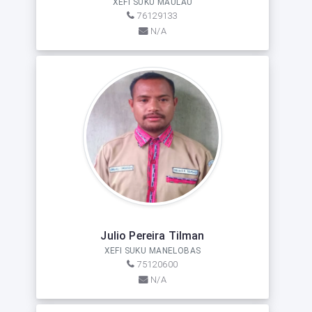
XEFI SUKU MAULAU
76129133
N/A
Julio Pereira Tilman
XEFI SUKU MANELOBAS
75120600
N/A