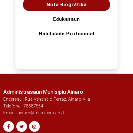
Nota Biográfika
Edukasaun
Habilidade Profisional
Administrasaun Munisípiu Ainaro
Enderesu : Rua Venancio Ferraz, Ainaro-Vila
Telefone : 78587554
Email : ainaro@municipio.gov.tl