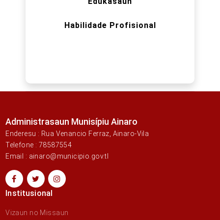
Edukasaun
Habilidade Profisional
Administrasaun Munisípiu Ainaro
Enderesu : Rua Venancio Ferraz, Ainaro-Vila
Telefone : 78587554
Email : ainaro@municipio.gov.tl
Institusional
Vizaun no Missaun