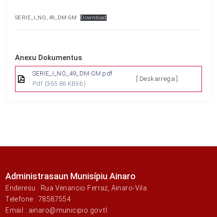
SERIE_I_NO_49_DM-SM
Download
Anexu Dokumentus
SERIE_I_NO_49_DM-SM.pdf
[ Deskarrega ]
Pdf
(365.86 KBkb)
Administrasaun Munisípiu Ainaro
Enderesu : Rua Venancio Ferraz, Ainaro-Vila
Telefone : 78587554
Email : ainaro@municipio.gov.tl