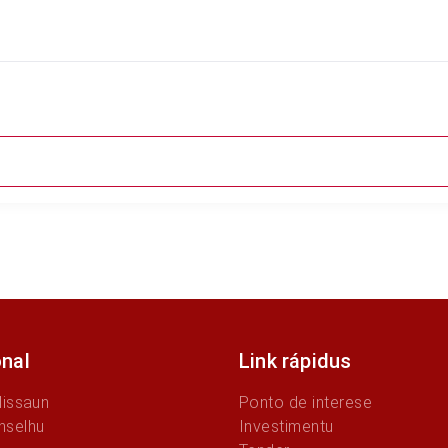
onal
Link rápidus
Missaun
Ponto de interese
nselhu
Investimentu