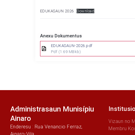
EDUKASAUN 2026
Download
Anexu Dokumentus
EDUKASAUN-2026.pdf
Pdf
(1.69 MBkb)
Administrasaun Munisípiu
Institusi
Ainaro
Vizaun no 
Enderesu : Rua Venancio Ferraz,
Membru Ko
Ainaro-Vila