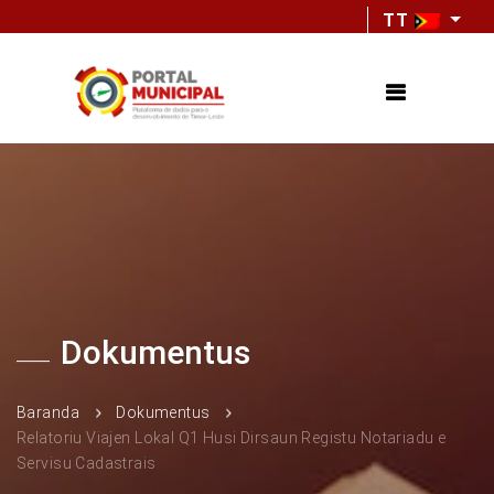
TT
Dokumentus
Baranda
Dokumentus
Relatoriu Viajen Lokal Q1 Husi Dirsaun Registu Notariadu e
Servisu Cadastrais