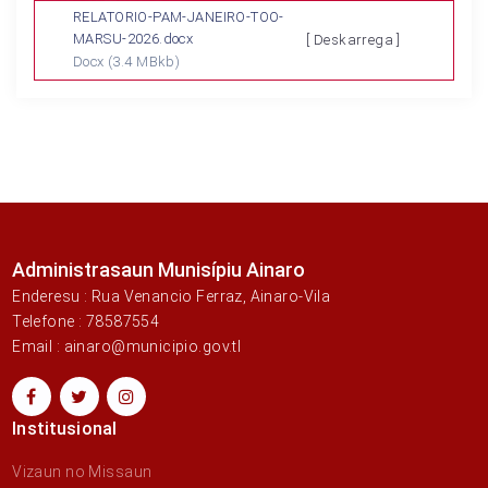
RELATORIO-PAM-JANEIRO-TOO-
MARSU-2026.docx
[ Deskarrega ]
Docx
(3.4 MBkb)
Administrasaun Munisípiu Ainaro
Enderesu : Rua Venancio Ferraz, Ainaro-Vila
Telefone : 78587554
Email : ainaro@municipio.gov.tl
Institusional
Vizaun no Missaun