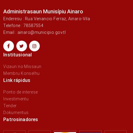
Administrasaun Munisípiu Ainaro
Enderesu : Rua Venancio Ferraz, Ainaro-Vila
Telefone : 78587554
Email : ainaro@municipio.gov.tl
Institusional
Vizaun no Missaun
Membru Konselhu
Link rápidus
Ponto de interese
Investimentu
Tender
Dokumentus
Patrosinadores