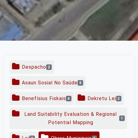
Despacho
2
Asaun Sosial No Saúde
5
Benefísius Fiskais
Dekretu Lei
4
2
Land Suitability Evaluation & Regional
1
Potential Mapping