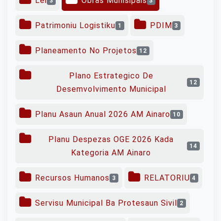
Lei
Obras Munisipais
3
3
Patrimoniu Logistiku
PDIM
1
3
Planeamento No Projetos
12
Plano Estrategico De
12
Desemvolvimento Municipal
Planu Asaun Anual 2026 AM Ainaro
10
Planu Despezas OGE 2026 Kada
14
Kategoria AM Ainaro
Recursos Humanos
RELATORIU
3
4
Servisu Municipal Ba Protesaun Sivil
2