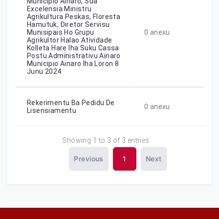
Municipio Ainaro, Sua
Excelensia Ministru
Agrikultura Peskas, Floresta
Hamutuk, Diretor Servisu
Munisipais Ho Grupu
0
anexu
Agrikultor Halao Atividade
Kolleta Hare Iha Suku Cassa
Postu Administrativu Ainaro
Municipio Ainaro Iha Loron 8
Junu 2024
Rekerimentu Ba Pedidu De
0
anexu
Lisensiamentu
Showing 1 to 3 of 3 entries
Previous
1
Next