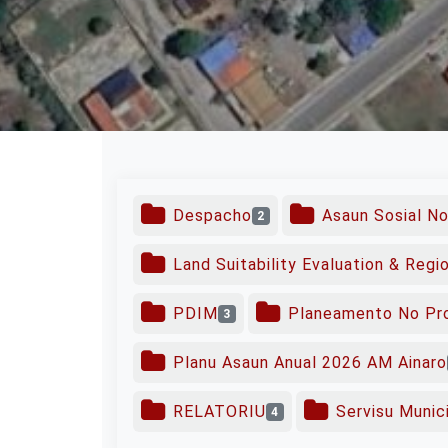
Despacho
Asaun Sosial N
2
Land Suitability Evaluation & Regi
PDIM
Planeamento No Pr
3
Planu Asaun Anual 2026 AM Ainaro
RELATORIU
Servisu Munici
4