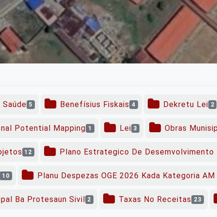
o Saúde
Benefísius Fiskais
Dekretu Lei
5
4
2
onal Potential Mapping
Lei
Obras Munisi
1
3
ojetos
Plano Estrategico De Desemvolvimento 
12
Planu Despezas OGE 2026 Kada Kategoria AM 
10
pal Ba Protesaun Sivil
Taxas No Receitas
2
23