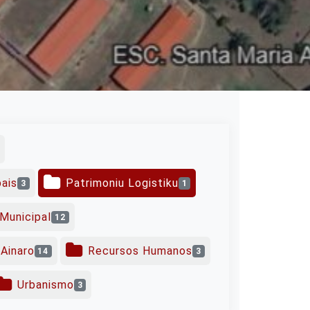
pais
Patrimoniu Logistiku
3
1
Municipal
12
Ainaro
Recursos Humanos
14
3
Urbanismo
3