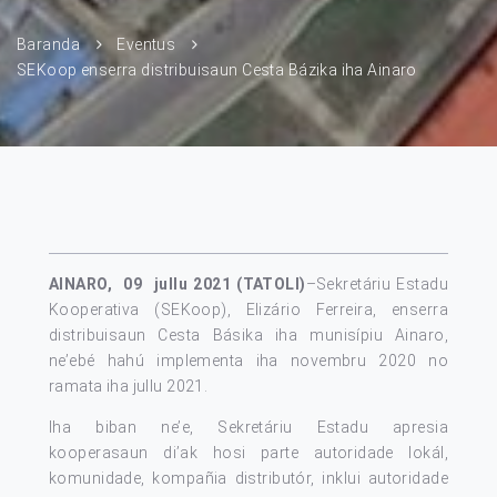
Baranda
Eventus
SEKoop enserra distribuisaun Cesta Bázika iha Ainaro
AINARO, 09 jullu 2021 (TATOLI)
–Sekretáriu Estadu
Kooperativa (SEKoop), Elizário Ferreira, enserra
distribuisaun Cesta Básika iha munisípiu Ainaro,
ne’ebé hahú implementa iha novembru 2020 no
ramata iha jullu 2021.
Iha biban ne’e, Sekretáriu Estadu apresia
kooperasaun di’ak hosi parte autoridade lokál,
komunidade, kompañia distributór, inklui autoridade