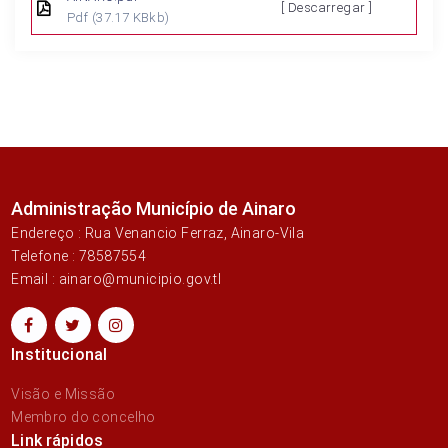
[ Descarregar ]
Pdf
(37.17 KBkb)
Administração Município de Ainaro
Endereço : Rua Venancio Ferraz, Ainaro-Vila
Telefone : 78587554
Email : ainaro@municipio.gov.tl
Institucional
Visão e Missão
Membro do concelho
Link rápidos