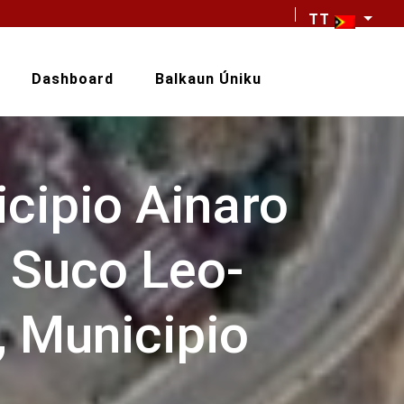
TT
Dashboard
Balkaun Úniku
cipio Ainaro
a Suco Leo-
, Municipio