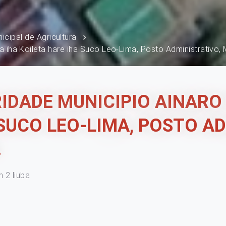
icipal de Agricultura
 iha Koileta hare iha Suco Leo-Lima, Posto Administrativo, 
IDADE MUNICIPIO AINARO 
 SUCO LEO-LIMA, POSTO A
.
n 2 liuba