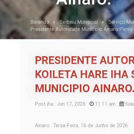
Baranda
Serbisu Munisipal
Serviço Mun
Presidente Autoridade Municipio Ainaro Parsipa
PRESIDENTE AUTOR
KOILETA HARE IHA
MUNICIPIO AINARO
Post iha : Jun 17, 2026
11:11 am
fula
Ainaro : Tersa-Feira, 16 de Junho de 2026