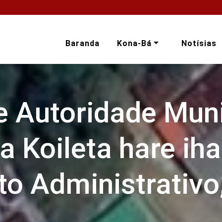
Baranda
Kona-Bá
Notísias
e Autoridade Muni
a Koileta hare ih
to Administrativo