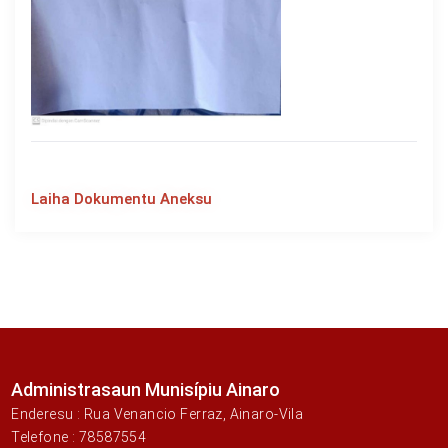
Laiha Dokumentu Aneksu
Administrasaun Munisípiu Ainaro
Enderesu : Rua Venancio Ferraz, Ainaro-Vila
Telefone : 78587554