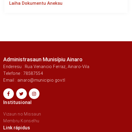
Laiha Dokumentu Aneksu
Administrasaun Munisípiu Ainaro
Enderesu : Rua Venancio Ferraz, Ainaro-Vila
Telefone : 78587554
Email : ainaro@municipio.gov.tl
Institusional
Vizaun no Missaun
Membru Konselhu
Link rápidus