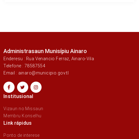
Administrasaun Munisípiu Ainaro
Enderesu : Rua Venancio Ferraz, Ainaro-Vila
Telefone : 78587554
Email : ainaro@municipio.gov.tl
Institusional
Vizaun no Missaun
Membru Konselhu
Link rápidus
Ponto de interese