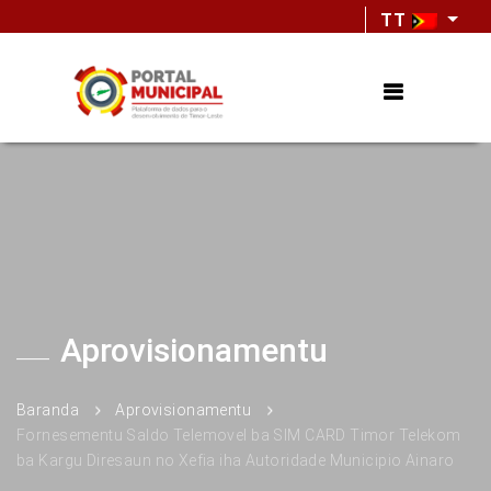
TT
Aprovisionamentu
Baranda
Aprovisionamentu
Fornesementu Saldo Telemovel ba SIM CARD Timor Telekom
ba Kargu Diresaun no Xefia iha Autoridade Municipio Ainaro