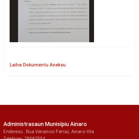
Laiha Dokumentu Aneksu
Administrasaun Munisípiu Ainaro
Enderesu : Rua Venancio Ferraz, Ainaro-Vila
Telefone : 78587554