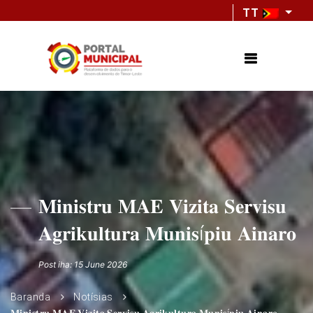
TT
𝐌𝐢𝐧𝐢𝐬𝐭𝐫𝐮 𝐌𝐀𝐄 𝐕𝐢𝐳𝐢𝐭𝐚 𝐒𝐞𝐫𝐯𝐢𝐬𝐮
𝐀𝐠𝐫𝐢𝐤𝐮𝐥𝐭𝐮𝐫𝐚 𝐌𝐮𝐧𝐢𝐬í𝐩𝐢𝐮 𝐀𝐢𝐧𝐚𝐫𝐨
Post iha: 15 June 2026
Baranda
Notísias
𝐌𝐢𝐧𝐢𝐬𝐭𝐫𝐮 𝐌𝐀𝐄 𝐕𝐢𝐳𝐢𝐭𝐚 𝐒𝐞𝐫𝐯𝐢𝐬𝐮 𝐀𝐠𝐫𝐢𝐤𝐮𝐥𝐭𝐮𝐫𝐚 𝐌𝐮𝐧𝐢𝐬í𝐩𝐢𝐮 𝐀𝐢𝐧𝐚𝐫𝐨