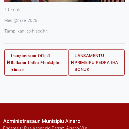
#Remata
Medi@mae_2026
Tampilkan lebih sedikit
Post
𝐈𝐧𝐚𝐮𝐠𝐮𝐫𝐚𝐬𝐚𝐮𝐧 𝐎𝐟𝐢𝐬𝐢𝐚́𝐥
LANSAMENTU
𝐁𝐚𝐥𝐤𝐚𝐮𝐧 𝐔́𝐧𝐢𝐤𝐮 𝐌𝐮𝐧𝐢𝐬𝐢́𝐩𝐢𝐮
PRIMEIRU PEDRA IHA
navigation
Previous
Next
𝐀𝐢𝐧𝐚𝐫𝐨
BONUK
post:
post:
Administrasaun Munisípiu Ainaro
Enderesu : Rua Venancio Ferraz, Ainaro-Vila