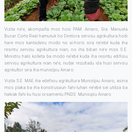
Vizita ne’e, akompaña mos hosi PAM. Ainaro, Sra. Manuela
Bucar Corte Real hamutuk ho Diretora servisu agrikultura hodi
hare mos kantadeiru modo no ai-horis sira ne’ebé kuda iha
resintu servisu agrikultura nian, no iha biban ne’e mos S.E.
Ministru halo kolleta ba modo ne’ebé kuda iha resintu edifisiu
servisu agrikultura nian ne’e, nudar rezultadu ida husi servisu
agrikultor sira iha munisípiu Ainaro.
Vizita S.E. MAE iha edefisiu agrikultura Munisípiu Ainaro, asina
mos plaka ba iha konstrusaun fahi-luhan ne’ebé sei utiliza ba
hakiak fahi liu husi orsamentu PNDS. Munisipíu Ainaro.