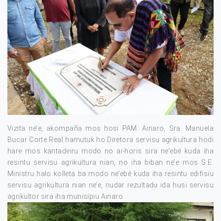
Vizita ne’e, akompaña mos hosi PAM. Ainaro, Sra. Manuela
Bucar Corte Real hamutuk ho Diretora servisu agrikultura hodi
hare mos kantadeiru modo no ai-horis sira ne’ebé kuda iha
resintu servisu agrikultura nian, no iha biban ne’e mos S.E.
Ministru halo kolleta ba modo ne’ebé kuda iha resintu edifisiu
servisu agrikultura nian ne’e, nudar rezultadu ida husi servisu
agrikultor sira iha munisípiu Ainaro.