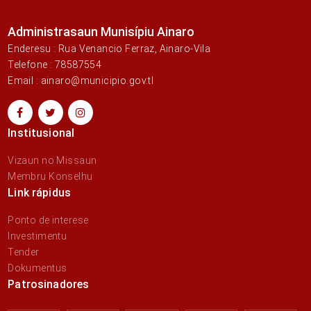
Administrasaun Munisípiu Ainaro
Enderesu : Rua Venancio Ferraz, Ainaro-Vila
Telefone : 78587554
Email : ainaro@municipio.gov.tl
Institusional
Vizaun no Missaun
Membru Konselhu
Link rápidus
Ponto de interese
Investimentu
Tender
Dokumentus
Patrosinadores