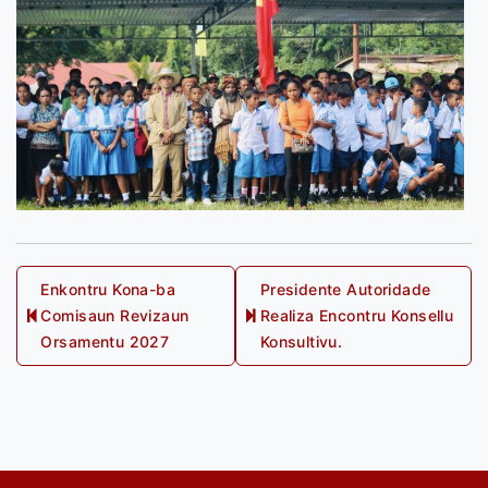
Post
Enkontru Kona-ba
Presidente Autoridade
Comisaun Revizaun
Realiza Encontru Konsellu
navigation
Previous
Next
Orsamentu 2027
Konsultivu.
post:
post: