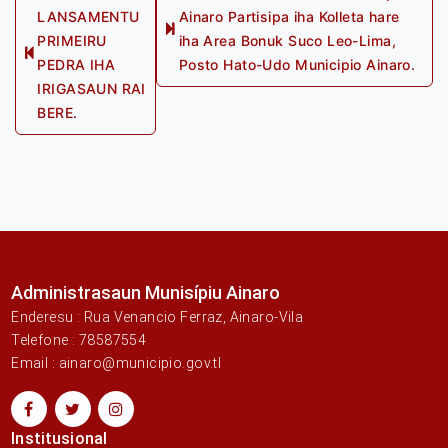
LANSAMENTU
Ainaro Partisipa iha Kolleta hare
navigation
Next
PRIMEIRU
iha Area Bonuk Suco Leo-Lima,
Previous
post:
PEDRA IHA
Posto Hato-Udo Municipio Ainaro.
post:
IRIGASAUN RAI
BERE.
Administrasaun Munisípiu Ainaro
Enderesu : Rua Venancio Ferraz, Ainaro-Vila
Telefone : 78587554
Email : ainaro@municipio.gov.tl
Institusional