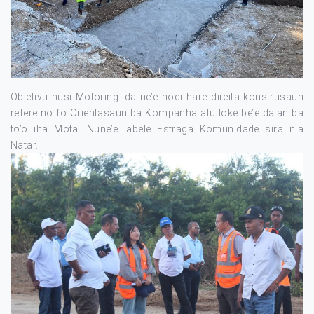
Objetivu husi Motoring Ida ne’e hodi hare direita konstrusaun
refere no fo Orientasaun ba Kompanha atu loke be’e dalan ba
to’o iha Mota. Nune’e labele Estraga Komunidade sira nia
Natar.