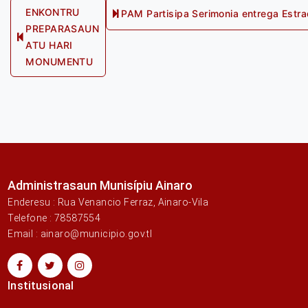
Post
ENKONTRU
PAM Partisipa Serimonia entrega Estr
PREPARASAUN
navigation
Previous
ATU HARI
post:
MONUMENTU
Administrasaun Munisípiu Ainaro
Enderesu : Rua Venancio Ferraz, Ainaro-Vila
Telefone : 78587554
Email : ainaro@municipio.gov.tl
Institusional