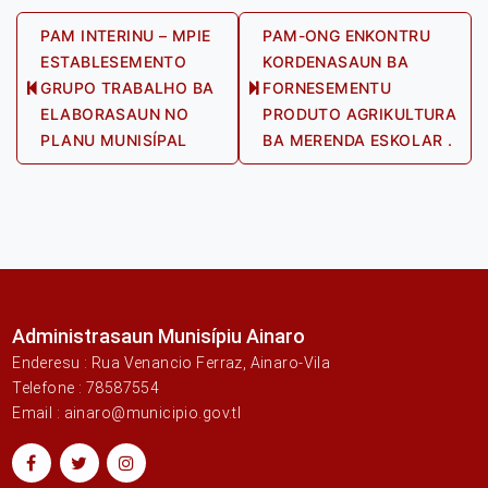
Post
PAM INTERINU – MPIE
PAM-ONG ENKONTRU
ESTABLESEMENTO
KORDENASAUN BA
navigation
GRUPO TRABALHO BA
FORNESEMENTU
Previous
Next
ELABORASAUN NO
PRODUTO AGRIKULTURA
post:
post:
PLANU MUNISÍPAL
BA MERENDA ESKOLAR .
Administrasaun Munisípiu Ainaro
Enderesu : Rua Venancio Ferraz, Ainaro-Vila
Telefone : 78587554
Email : ainaro@municipio.gov.tl