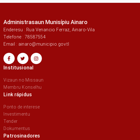
Administrasaun Munisípiu Ainaro
Enderesu : Rua Venancio Ferraz, Ainaro-Vila
Telefone : 78587554
Email : ainaro@municipio.gov.tl
Institusional
Vizaun no Missaun
Membru Konselhu
Link rápidus
Ponto de interese
Investimentu
Tender
Dokumentus
Patrosinadores