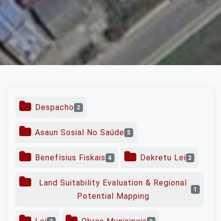
Despacho
2
Asaun Sosial No Saúde
5
Benefísius Fiskais
Dekretu Lei
4
2
Land Suitability Evaluation & Regional
1
Potential Mapping