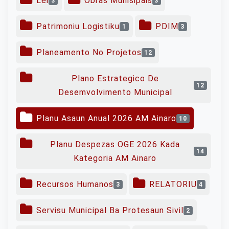
Lei
Obras Munisipais
3
3
Patrimoniu Logistiku
PDIM
1
3
Planeamento No Projetos
12
Plano Estrategico De
12
Desemvolvimento Municipal
Planu Asaun Anual 2026 AM Ainaro
10
Planu Despezas OGE 2026 Kada
14
Kategoria AM Ainaro
Recursos Humanos
RELATORIU
3
4
Servisu Municipal Ba Protesaun Sivil
2