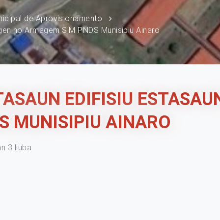
nicipal de Aprovisionamento
ragen no Armagem S.M PNDS Munisipiu Ainaro
TASAUN EDIFISIU ESTASAU
 MUNISIPIU AINARO
an 3 liuba