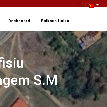
TT
Dashboard
Balkaun Úniku
isiu
magem S.M