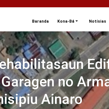
Baranda
Kona-Bá
Notísias
habilitasaun Edif
, Garagen no Ar
sipiu Ainaro