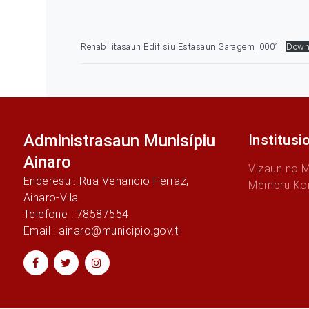
Rehabilitasaun Edifisiu Estasaun Garagem_0001
Down
Administrasaun Munisípiu
Institusi
Ainaro
Vizaun no 
Enderesu : Rua Venancio Ferraz,
Membru Ko
Ainaro-Vila
Telefone : 78587554
Email : ainaro@municipio.gov.tl