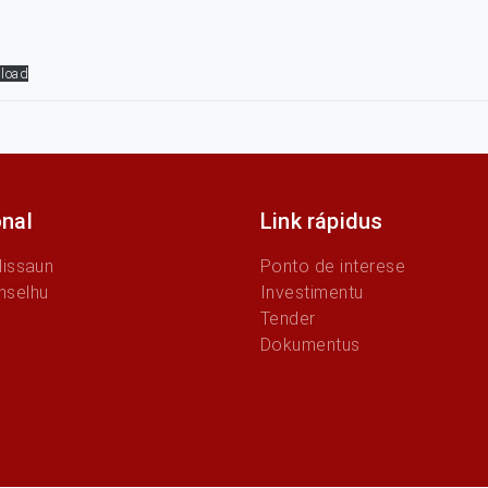
load
onal
Link rápidus
Missaun
Ponto de interese
nselhu
Investimentu
Tender
Dokumentus