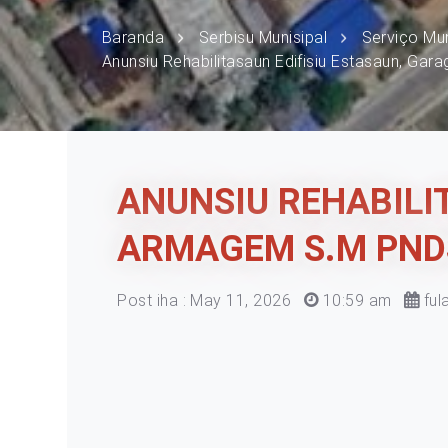
Baranda
Serbisu Munisipal
Serviço Mu
Anunsiu Rehabilitasaun Edifisiu Estasaun, Ga
ANUNSIU REHABILI
ARMAGEM S.M PNDS
Post iha : May 11, 2026
10:59 am
ful