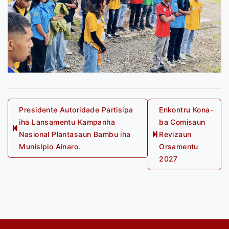
Post
Presidente Autoridade Partisipa
Enkontru Kona-
iha Lansamentu Kampanha
ba Comisaun
navigation
Previous
Nasional Plantasaun Bambu iha
Revizaun
Next
post:
Munisipio Ainaro.
Orsamentu
post:
2027