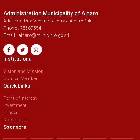
Administration Municipality of Ainaro
Address : Rua Venancio Ferraz, Ainaro-Vila
Phone : 78587554
Email : ainaro@municipio.gov.tl
Institutional
Vision and Mission
Council Member
Quick Links
Point of interest
Investment
Tender
Documents
Sponsors