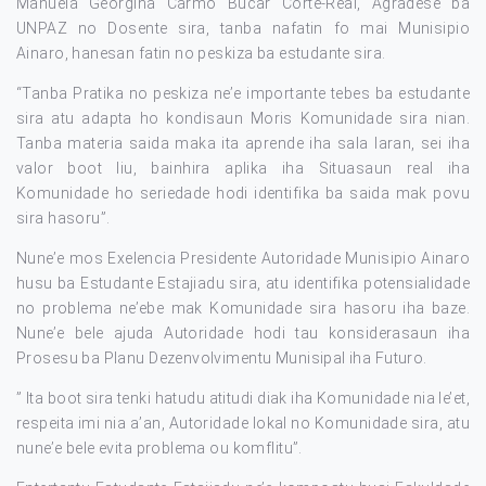
Manuela Georgina Carmo Bucar Corte-Real, Agradese ba
UNPAZ no Dosente sira, tanba nafatin fo mai Munisipio
Ainaro, hanesan fatin no peskiza ba estudante sira.
“Tanba Pratika no peskiza ne’e importante tebes ba estudante
sira atu adapta ho kondisaun Moris Komunidade sira nian.
Tanba materia saida maka ita aprende iha sala laran, sei iha
valor boot liu, bainhira aplika iha Situasaun real iha
Komunidade ho seriedade hodi identifika ba saida mak povu
sira hasoru”.
Nune’e mos Exelencia Presidente Autoridade Munisipio Ainaro
husu ba Estudante Estajiadu sira, atu identifika potensialidade
no problema ne’ebe mak Komunidade sira hasoru iha baze.
Nune’e bele ajuda Autoridade hodi tau konsiderasaun iha
Prosesu ba Planu Dezenvolvimentu Munisipal iha Futuro.
” Ita boot sira tenki hatudu atitudi diak iha Komunidade nia le’et,
respeita imi nia a’an, Autoridade lokal no Komunidade sira, atu
nune’e bele evita problema ou komflitu”.