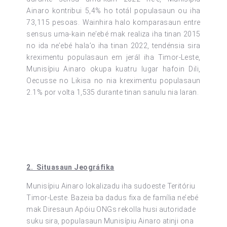
Ainaro kontribui 5,4% ho totál populasaun ou iha
73,115 pesoas. Wainhira halo komparasaun entre
sensus uma-kain ne’ebé mak realiza iha tinan 2015
no ida ne’ebé hala’o iha tinan 2022, tendénsia sira
kreximentu populasaun em jerál iha Timor-Leste,
Munisípiu Ainaro okupa kuatru lugar hafoin Dili,
Oecusse no Likisa no nia kreximentu populasaun
2.1% por volta 1,535 durante tinan sanulu nia laran.
2. Situasaun Jeográfika
Munisípiu Ainaro lokalizadu iha sudoeste Teritóriu
Timor-Leste. Bazeia ba dadus fixa de família ne’ebé
mak Diresaun Apóiu ONGs rekolla husi autoridade
suku sira, populasaun Munisípiu Ainaro atinji ona