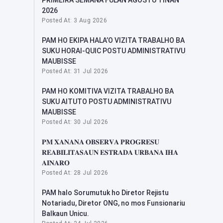
PRIMEIRA SEMANA FULAN AGOSTU TINAN
2026
Posted At: 3 Aug 2026
PAM HO EKIPA HALA’O VIZITA TRABALHO BA
SUKU HORAI-QUIC POSTU ADMINISTRATIVU
MAUBISSE
Posted At: 31 Jul 2026
PAM HO KOMITIVA VIZITA TRABALHO BA
SUKU AITUTO POSTU ADMINISTRATIVU
MAUBISSE
Posted At: 30 Jul 2026
𝐏𝐌 𝐗𝐀𝐍𝐀𝐍𝐀 𝐎𝐁𝐒𝐄𝐑𝐕𝐀 𝐏𝐑𝐎𝐆𝐑𝐄𝐒𝐔
𝐑𝐄𝐀𝐁𝐈𝐋𝐈𝐓𝐀𝐒𝐀𝐔𝐍 𝐄𝐒𝐓𝐑𝐀𝐃𝐀 𝐔𝐑𝐁𝐀𝐍𝐀 𝐈𝐇𝐀
𝐀𝐈𝐍𝐀𝐑𝐎
Posted At: 28 Jul 2026
PAM halo Sorumutuk ho Diretor Rejistu
Notariadu, Diretor ONG, no mos Funsionariu
Balkaun Unicu.