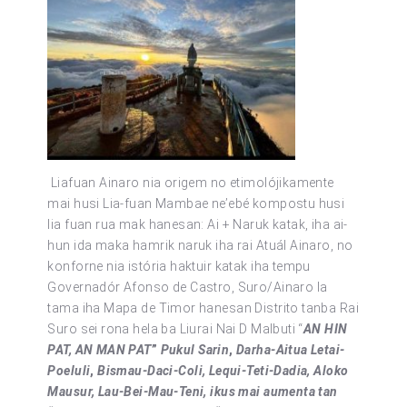
Liafuan Ainaro nia origem no etimolójikamente
mai husi Lia-fuan Mambae ne’ebé kompostu husi
lia fuan rua mak hanesan: Ai + Naruk katak, iha ai-
hun ida maka hamrik naruk iha rai Atuál Ainaro, no
konforne nia istória haktuir katak iha tempu
Governadór Afonso de Castro, Suro/Ainaro la
tama iha Mapa de Timor hanesan Distrito tanba Rai
Suro sei rona hela ba Liurai Nai D Malbuti “
AN HIN
PAT, AN MAN PAT
”
Pukul Sarin
,
Darha-Aitua Letai-
Poeluli
,
Bismau-Daci-Coli, Lequi-Teti-Dadia, Aloko
Mausur, Lau-Bei-Mau-Teni, ikus mai aumenta tan