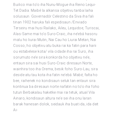
Builico mai to’o iha Nunu-Mogue iha Reino Lequi-
Tet Dadia. Maibé la alkansa objetivu tanba laiha
solusaun. Governadór Celestino da Siva iha fali
tinan 1902 haruka fali espedisaun /Enviado
Terseiru mai husi Railako, Aileu, Lequidoe, Turiscai,
Alas-Same mai to’o Suro-Craic, iha ne’ebá hasoru
malu ho liurai Mutin, Nai Cau ho Liurai Metan, Nai
Cosso, ho objetivu atu buka rai ka fatin para harii
ou estabelese kota/ vila cidade iha rai Suro, iha
sorumuto ne’e sira konkorda ho objetivu ne’e,
entaun sira sai husi Suro-Craic diresaun Norte,
wainhira too iha Orema, besik foho Suro-Lau, sira
deside atu tau kota iha fatin ne’ebá. Mabé, falta ho
bee, raihenek no kondisaun seluk tan entaun sira
kontinua ba diresaun norte nafatin no to’o iha foho
tutun Berbakalau haketke mai rai tetuk, atual Vila
Ainaro, kondisaun altura ne’e sei iha onu laran
barak hanesan dolok, seidauk iha buat ida, ida deit
Ai-