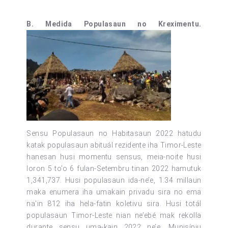
B. Medida Populasaun no Kreximentu.
Sensu Populasaun no Habitasaun 2022 hatudu
katak populasaun abituál rezidente iha Timor-Leste
hanesan husi momentu sensus, meia-noite husi
loron 5 to’o 6 fulan-Setembru tinan 2022 hamutuk
1,341,737. Husi populasaun ida-ne’e, 1.34 millaun
maka enumera iha umakain privadu sira no ema
na’in 812 iha hela-fatin koletivu sira. Husi totál
populasaun Timor-Leste nian ne’ebé mak rekolla
durante sensu uma-kain 2022 ne’e, Munisípiu