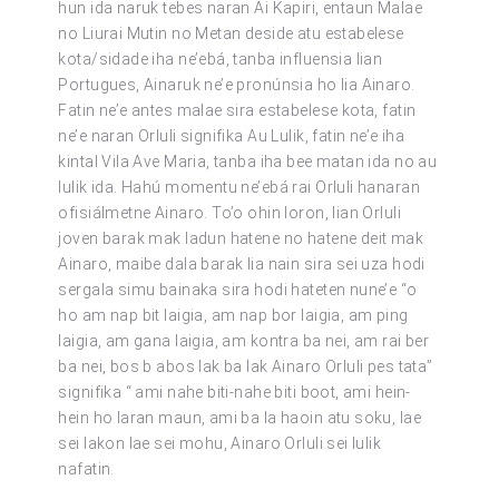
hun ida naruk tebes naran Ai Kapiri, entaun Malae
no Liurai Mutin no Metan deside atu estabelese
kota/sidade iha ne’ebá, tanba influensia lian
Portugues, Ainaruk ne’e pronúnsia ho lia Ainaro.
Fatin ne’e antes malae sira estabelese kota, fatin
ne’e naran Orluli signifika Au Lulik, fatin ne’e iha
kintal Vila Ave Maria, tanba iha bee matan ida no au
lulik ida. Hahú momentu ne’ebá rai Orluli hanaran
ofisiálmetne Ainaro. To’o ohin loron, lian Orluli
joven barak mak ladun hatene no hatene deit mak
Ainaro, maibe dala barak lia nain sira sei uza hodi
sergala simu bainaka sira hodi hateten nune’e “o
ho am nap bit laigia, am nap bor laigia, am ping
laigia, am gana laigia, am kontra ba nei, am rai ber
ba nei, bos b abos lak ba lak Ainaro Orluli pes tata”
signifika “ ami nahe biti-nahe biti boot, ami hein-
hein ho laran maun, ami ba la haoin atu soku, lae
sei lakon lae sei mohu, Ainaro Orluli sei lulik
nafatin.