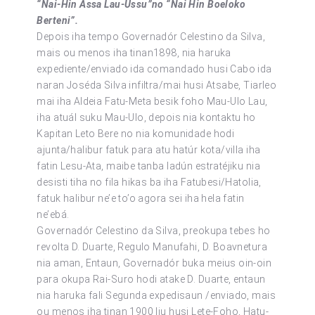
“Nai-Hin Assa Lau-Ussu”no “Nai Hin Boeloko
Berteni”.
Depois iha tempo Governadór Celestino da Silva,
mais ou menos iha tinan1898, nia haruka
expediente/enviado ida comandado husi Cabo ida
naran Joséda Silva infiltra/mai husi Atsabe, Tiarleo
mai iha Aldeia Fatu-Meta besik foho Mau-Ulo Lau,
iha atuál suku Mau-Ulo, depois nia kontaktu ho
Kapitan Leto Bere no nia komunidade hodi
ajunta/halibur fatuk para atu hatúr kota/villa iha
fatin Lesu-Ata, maibe tanba ladún estratéjiku nia
desisti tiha no fila hikas ba iha Fatubesi/Hatolia,
fatuk halibur ne’e to’o agora sei iha hela fatin
ne’ebá.
Governadór Celestino da Silva, preokupa tebes ho
revolta D. Duarte, Regulo Manufahi, D. Boavnetura
nia aman, Entaun, Governadór buka meius oin-oin
para okupa Rai-Suro hodi atake D. Duarte, entaun
nia haruka fali Segunda expedisaun /enviado, mais
ou menos iha tinan 1900 liu husi Lete-Foho, Hatu-