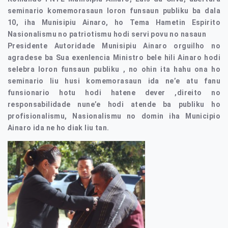
seminario komemorasaun loron funsaun publiku ba dala
10, iha Munisipiu Ainaro, ho Tema Hametin Espirito
Nasionalismu no patriotismu hodi servi povu no nasaun
Presidente Autoridade Munisipiu Ainaro orguilho no
agradese ba Sua exenlencia Ministro bele hili Ainaro hodi
selebra loron funsaun publiku , no ohin ita hahu ona ho
seminario liu husi komemorasaun ida ne’e atu fanu
funsionario hotu hodi hatene dever ,direito no
responsabilidade nune’e hodi atende ba publiku ho
profisionalismu, Nasionalismu no domin iha Municipio
Ainaro ida ne ho diak liu tan.