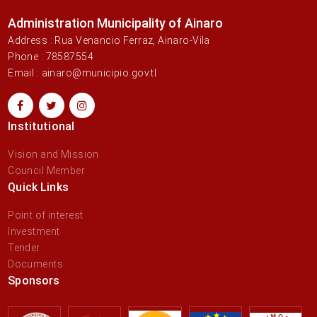
Administration Municipality of Ainaro
Address : Rua Venancio Ferraz, Ainaro-Vila
Phone : 78587554
Email : ainaro@municipio.gov.tl
Institutional
Vision and Mission
Council Member
Quick Links
Point of interest
Investment
Tender
Documents
Sponsors