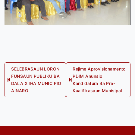
Post
SELEBRASAUN LORON
Rejime Aprovisionamento
FUNSAUN PUBLIKU BA
PDIM Anunsio
navigation
Previous
Next
DALA X IHA MUNICIPIO
Kandidatura Ba Pre-
post:
post:
AINARO
Kualifikasaun Munisipal