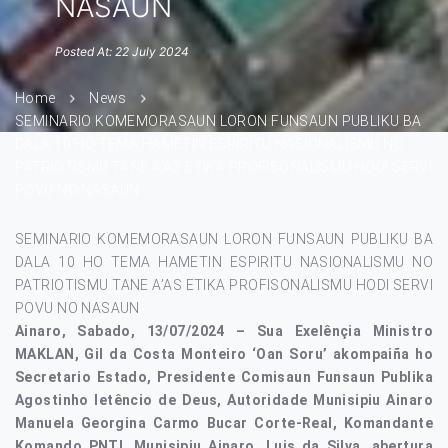
NASAUN
Posted At: 22 July 2024
Home
News
SEMINARIO KOMEMORASAUN LORON FUNSAUN PUBLIKU BA
DALA 10 HO TEMA HAMETIN ESPIRITU NASIONALISMU NO
PATRIOTISMU TANE A’AS ETIKA PROFISONALISMU HODI SERVI
POVU NO NASAUN
SEMINARIO KOMEMORASAUN LORON FUNSAUN PUBLIKU BA
DALA 10 HO TEMA HAMETIN ESPIRITU NASIONALISMU NO
PATRIOTISMU TANE A’AS ETIKA PROFISONALISMU HODI SERVI
POVU NO NASAUN
Ainaro, Sabado, 13/07/2024 – Sua Exelênçia Ministro
MAKLAN, Gil da Costa Monteiro ‘Oan Soru’ akompaiña ho
Secretario Estado, Presidente Comisaun Funsaun Publika
Agostinho letêncio de Deus, Autoridade Munisipiu Ainaro
Manuela Georgina Carmo Bucar Corte-Real, Komandante
Komando PNTL Munisipiu Ainaro, Luis da Silva, abertura