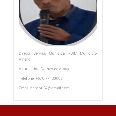
Diretor Servisu Munisipal PDIM Municipio
Ainaro
Alexandrino Gomes de Araujo
Telefone: +670 77130003
Email: berelori87@gmail.com