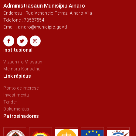
Administrasaun Munisípiu Ainaro
Enderesu : Rua Venancio Ferraz, Ainaro-Vila
Telefone : 78587554
Email : ainaro@municipio.gov.tl
Institusional
Vizaun no Missaun
Membru Konselhu
Link rápidus
Ponto de interese
Investimentu
Tender
Dokumentus
Patrosinadores