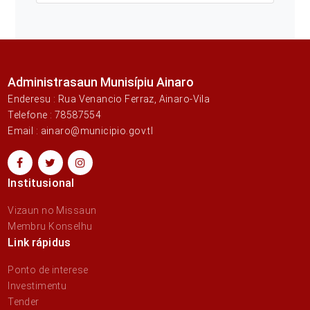
Administrasaun Munisípiu Ainaro
Enderesu : Rua Venancio Ferraz, Ainaro-Vila
Telefone : 78587554
Email : ainaro@municipio.gov.tl
Institusional
Vizaun no Missaun
Membru Konselhu
Link rápidus
Ponto de interese
Investimentu
Tender